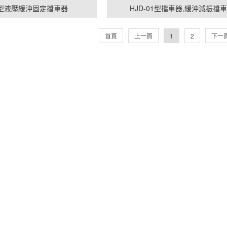
Y型液壓緩沖固定擋車器
HJD-01型擋車器,緩沖減振擋
首頁
上一頁
1
2
下一