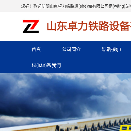
您好！歡迎訪問山東卓力鐵路設(shè)備有限公司網(wǎng)站
首頁
公司簡介
鋸軌機(jī)
聯(lián)系我們