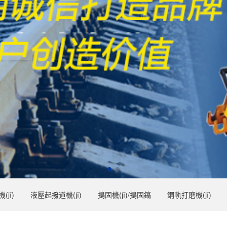
jī)
液壓起撥道機(jī)
搗固機(jī)/搗固鎬
鋼軌打磨機(jī)