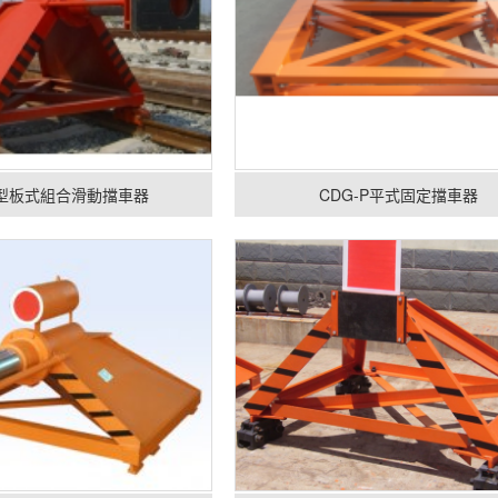
II型板式組合滑動擋車器
CDG-P平式固定擋車器