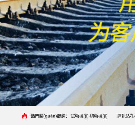
熱門關(guān)鍵詞：
鋸軌機(jī)·切軌機(jī)
鋼軌鉆孔機(