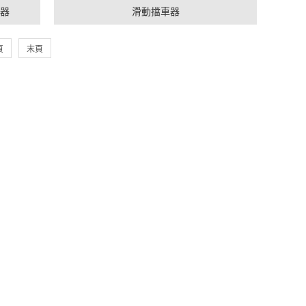
車器
滑動擋車器
頁
末頁