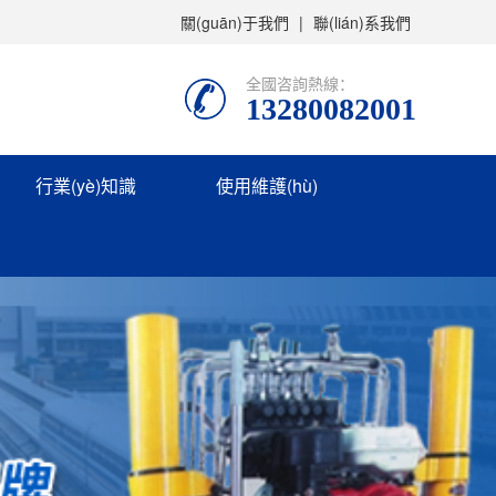
關(guān)于我們
|
聯(lián)系我們
全國咨詢熱線：
13280082001
行業(yè)知識
使用維護(hù)