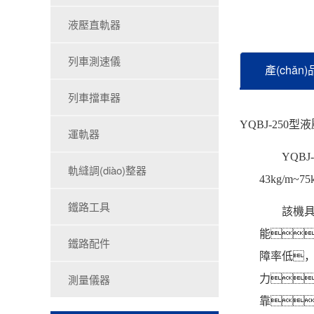
液壓直軌器
列車測速儀
產(chǎn
列車擋車器
YQBJ-250
型液
運軌器
YQBJ-
軌縫調(diào)整器
43kg/m
鐵路工具
該機具
能。
鐵路配件
障率低，
測量儀器
力
靠