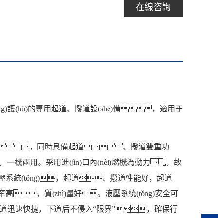
在線咨詢
)護(hù)的專用起道、撥道設(shè)備，適用于
便靈活，同時具備起道、撥道雙重功
，一機兩用。采用進(jìn)口內(nèi)燃機為動力，故
系統(tǒng)，起道、撥道性能好，起道
，質(zhì)量好。液壓系統(tǒng)安全可
下道迅速快捷，下道后不侵入“限界”，確保行