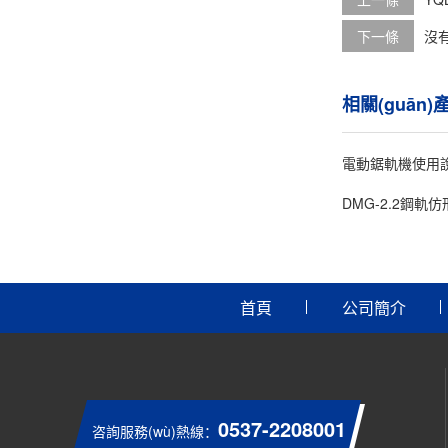
下一條
沒
相關(guān)產
電動鋸軌機使用
DMG-2.2鋼軌仿
首頁
公司簡介
0537-2208001
咨詢服務(wù)熱線：