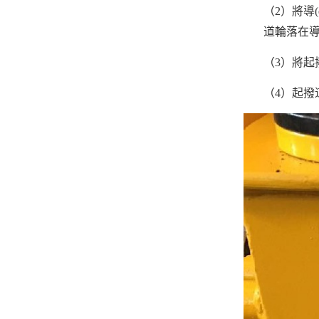
（2）將導
道輪落在導
（3）將起
（4）起撥