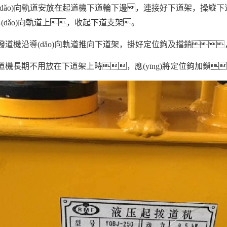
(dǎo)向軌道安放在起道機下道輪下邊，連接好下道架，操
(dǎo)向軌道上，收起下道支架。
撥道機沿導(dǎo)向軌道推向下道架，掛好定位鉤及擋銷
道機長期不用放在下道架上時，應(yīng)將定位鉤加鎖