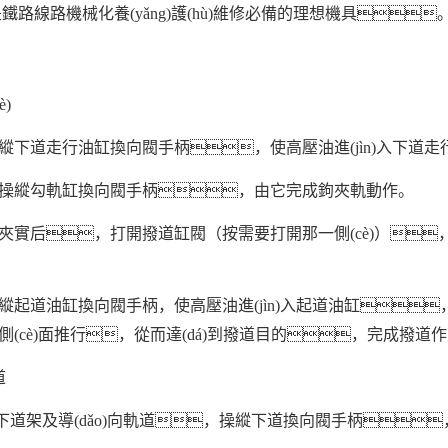
鐵路線路機械化養(yǎng)護(hù)維修必備的理想機具
)
縱下道走行油缸換向閥手柄，使高壓油進(jìn)入下道走行
后操縱勾軌缸換向閥手柄，由它完成鉤夾軌動作。
軌夾實后，打開撥道缸閥（按需要打開那一側(cè)）
操縱起道油缸換向閥手柄，使高壓油進(jìn)入起道油缸
(cè)面推行，從而達(dá)到撥道目的，完成撥道作業
道
下道架及導(dǎo)向軌道，操縱下道換向閥手柄