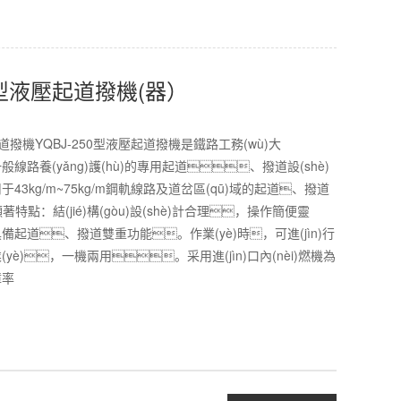
50型液壓起道撥機(器）
起道撥機YQBJ-250型液壓起道撥機是鐵路工務(wù)大
線路養(yǎng)護(hù)的專用起道、撥道設(shè)
43kg/m~75kg/m鋼軌線路及道岔區(qū)域的起道、撥道
顯著特點：結(jié)構(gòu)設(shè)計合理，操作簡便靈
起道、撥道雙重功能。作業(yè)時，可進(jìn)行
yè)，一機兩用。采用進(jìn)口內(nèi)燃機為
障率