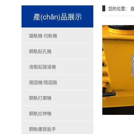
您的位置：
產(chǎn)品展示
鋸軌機·切軌機
鋼軌鉆孔機
液壓起撥道機
搗固機/搗固鎬
鋼軌打磨機
鋼軌拉伸機
鋼軌螺旋扳手