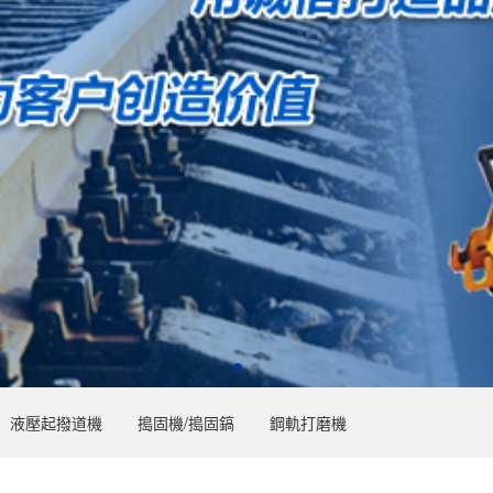
液壓起撥道機
搗固機/搗固鎬
鋼軌打磨機