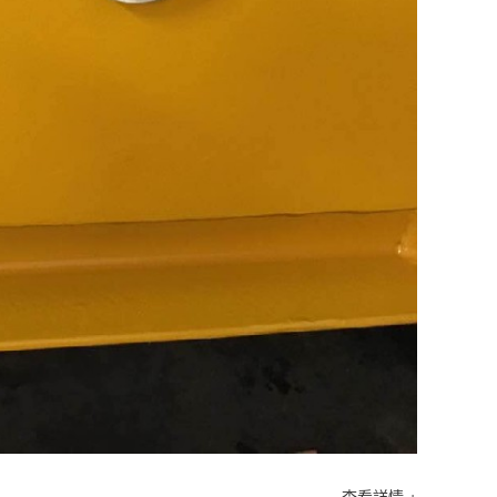
查看詳情 +